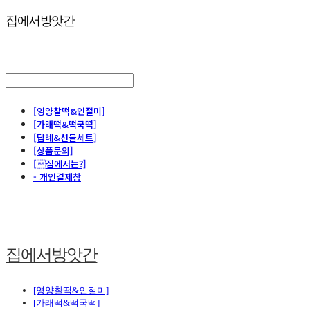
집에서방앗간
[영양찰떡&인절미]
[가래떡&떡국떡]
[답례&선물세트]
[상품문의]
[집에서는?]
- 개인결제창
집에서방앗간
[영양찰떡&인절미]
[가래떡&떡국떡]