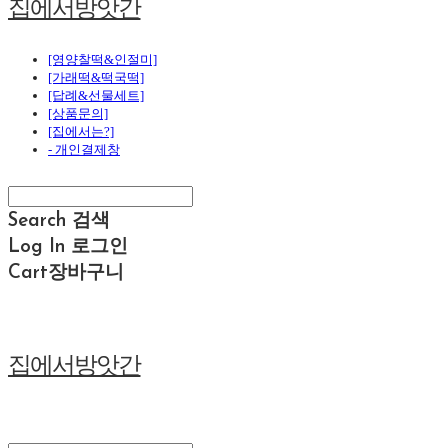
집에서방앗간
[영양찰떡&인절미]
[가래떡&떡국떡]
[답례&선물세트]
[상품문의]
[집에서는?]
- 개인결제창
Search
검색
Log In
로그인
Cart
장바구니
집에서방앗간