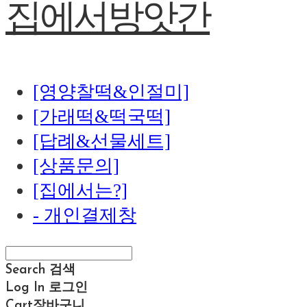
집에서방앗간
[영양찰떡&인절미]
[가래떡&떡국떡]
[답례&선물세트]
[상품문의]
[집에서는?]
- 개인결제창
Search
검색
Log In
로그인
Cart
장바구니