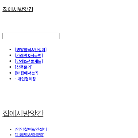
집에서방앗간
[영양찰떡&인절미]
[가래떡&떡국떡]
[답례&선물세트]
[상품문의]
[집에서는?]
- 개인결제창
집에서방앗간
[영양찰떡&인절미]
[가래떡&떡국떡]