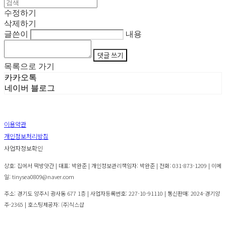
수정하기
삭제하기
글쓴이
내용
댓글 쓰기
목록으로 가기
카카오톡
네이버 블로그
이용약관
개인정보처리방침
사업자정보확인
상호: 집에서 떡방앗간 | 대표: 박완준 | 개인정보관리책임자: 박완준 | 전화: 031-873-1209 | 이메
일: tinysea0809@naver.com
주소: 경기도 양주시 광사동 677 1층 | 사업자등록번호:
227-10-91110
| 통신판매:
2024-경기양
주-2365
| 호스팅제공자: (주)식스샵