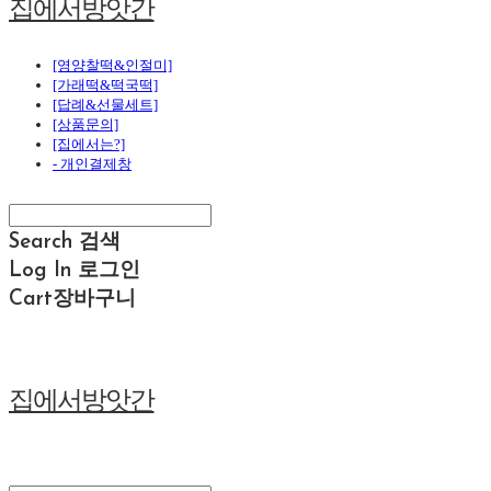
집에서방앗간
[영양찰떡&인절미]
[가래떡&떡국떡]
[답례&선물세트]
[상품문의]
[집에서는?]
- 개인결제창
Search
검색
Log In
로그인
Cart
장바구니
집에서방앗간